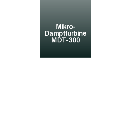
Mikro-
Dampfturbine
MDT-300