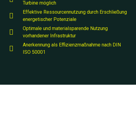
Turbine möglich
Effektive Ressourcennutzung durch Erschließung
energetischer Potenziale
Optimale und materialsparende Nutzung
vorhandener Infrastruktur
Anerkennung als Effizienzmaßnahme nach DIN
ISO 50001