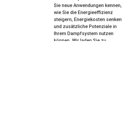
Sie neue Anwendungen kennen,
wie Sie die Energieeffizienz
steigern, Energiekosten senken
und zusätzliche Potenziale in
Ihrem Dampfsystem nutzen
können. Wir laden Sie zu
unserem kostenfreien 90-
minütigen Online-Seminar mit
anschließender Fragerunde
herzlich ein.