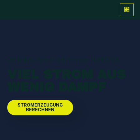
Die Mikro-Dampfturbinen von TURBONIK
VIEL STROM AUS
WENIG DAMPF
STROMERZEUGUNG
BERECHNEN